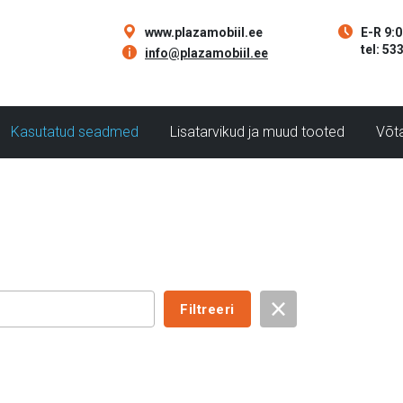


www.plazamobiil.ee
E-R 9:
tel: 53

info@plazamobiil.ee
Kasutatud seadmed
Lisatarvikud ja muud tooted
Võt
Filtreeri