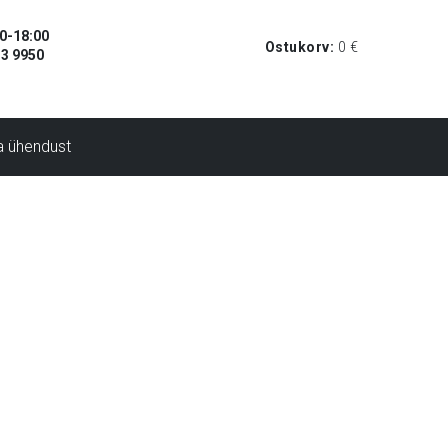
00-18:00
Ostukorv:
0
€
33 9950
a ühendust