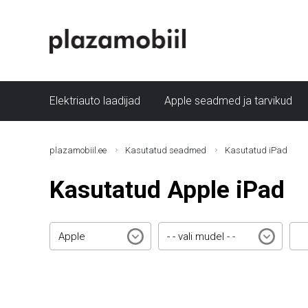
Elektriauto laadijad
Apple seadmed ja tarvikud
plazamobiil.ee
Kasutatud seadmed
Kasutatud iPad
Kasutatud Apple iPad